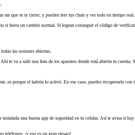
:
 sin que se te cierre, y pueden leer tus chats y ver todo en tiempo real.
mo si fuera un cambio normal. Si logran conseguir el código de verifica
todas las sesiones abiertas.
í te va a salir una lista de los aparatos donde está abierta tu cuenta. S
e, es porque el ladrón lo activó. En ese caso, puedes recuperarlo con tu 
nstalada una buena app de seguridad en tu celular. Así te avisa si hay i
s teléfonos, ¡y eso es un gran riesgo!