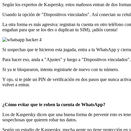
Según los expertos de Kaspersky, estos mañosos entran de dos formas
Usando la opción de "Dispositivos vinculados". Así conectan su celular
La otra forma es más agresiva: registran tu cuenta en otro teléfono co
engañan para que se los des o duplican tu SIM), ¡adiós cuenta!
Si sospechas que te hicieron esta jugada, entra a tu WhatsApp y cierra 
Para hacer eso, anda a "Ajustes" y luego a "Dispositivos vinculados". Ah
Si ya te bloquearon, intenta registrarte de nuevo con tu número.
Y ojo, si te pide un PIN de verificación en dos pasos que nunca activast
volver a entrar.
¿Cómo evitar que te roben la cuenta de WhatsApp?
Los de Kaspersky dicen que una buena forma de prevenir esto es tener i
sospechosas que quieren robar tus datos.
Según un estudio de Kaspersky, mucha gente no tiene protección en su