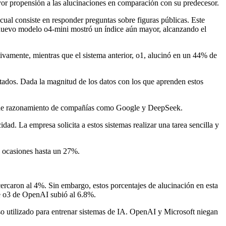
yor propensión a las alucinaciones en comparación con su predecesor.
ual consiste en responder preguntas sobre figuras públicas. Este
l nuevo modelo o4-mini mostró un índice aún mayor, alcanzando el
vamente, mientras que el sistema anterior, o1, alucinó en un 44% de
tados. Dada la magnitud de los datos con los que aprenden estos
os de razonamiento de compañías como Google y DeepSeek.
ad. La empresa solicita a estos sistemas realizar una tarea sencilla y
n ocasiones hasta un 27%.
ercaron al 4%. Sin embargo, estos porcentajes de alucinación en esta
e o3 de OpenAI subió al 6.8%.
o utilizado para entrenar sistemas de IA. OpenAI y Microsoft niegan