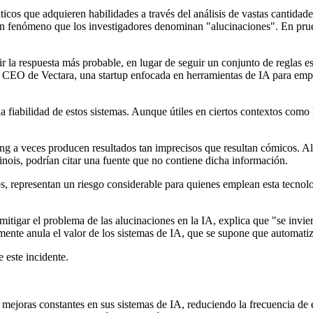
s que adquieren habilidades a través del análisis de vastas cantidades 
un fenómeno que los investigadores denominan "alucinaciones". En prueb
la respuesta más probable, en lugar de seguir un conjunto de reglas estr
l CEO de Vectara, una startup enfocada en herramientas de IA para empr
a fiabilidad de estos sistemas. Aunque útiles en ciertos contextos com
 a veces producen resultados tan imprecisos que resultan cómicos. Al 
linois, podrían citar una fuente que no contiene dicha información.
ios, representan un riesgo considerable para quienes emplean esta tecno
gar el problema de las alucinaciones en la IA, explica que "se invier
ente anula el valor de los sistemas de IA, que se supone que automatiz
 este incidente.
oras constantes en sus sistemas de IA, reduciendo la frecuencia de e