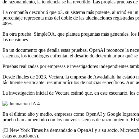
de razonamiento, la tendencia se ha revertido. Las propias pruebas d
La compañía descubrió que o3, su sistema más potente, alucinó en un 3
porcentaje representa más del doble de las alucinaciones registrada
48%.
En otra prueba, SimpleQA, que plantea preguntas más generales, los í
las ocasiones.
En un documento que detalla estas pruebas, OpenAI reconoce la neces
sistemas, los tecnólogos enfrentan el desafío de determinar por qué s
Pruebas realizadas por empresas e investigadores independientes ta
Desde finales de 2023, Vectara, la empresa de Awadallah, ha estado mon
fácilmente verificable: resumir artículos de noticias específicos. Aun 
La investigación inicial de Vectara estimó que, en este escenario, lo
En el último año y medio, empresas como OpenAI y Google lograron red
prueba han aumentado con los nuevos sistemas de razonamiento. El s
(El New York Times ha demandado a OpenAI y a su socio, Microsoft, p
estas acusaciones).