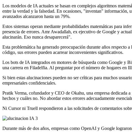
Los modelos de IA actuales se basan en complejos algoritmos matemático
entre la verdad y la falsedad. En ocasiones, "inventan" información, 
avanzados alcanzaron hasta un 79%.
Estos sistemas operan mediante probabilidades matemáticas para inferir 
presencia de errores. Amr Awadallah, ex ejecutivo de Google y actua
alucinarán. Eso nunca desaparecerá".
Esta problemática ha generado preocupación durante años respecto a l
código, sus errores pueden acarrear inconvenientes significativos.
Los bots de IA integrados en motores de búsqueda como Google y Bing
una carrera en Filadelfia. Al preguntar por el número de hogares en Il
Si bien estas alucinaciones pueden no ser críticas para muchos usuar
empresariales confidenciales.
Pratik Verma, cofundador y CEO de Okahu, una empresa dedicada a miti
hechos y cuáles no. No abordar estos errores adecuadamente esencialm
Ni Cursor ni Truell respondieron a las solicitudes de comentarios sobre
Durante más de dos años, empresas como OpenAI y Google lograron mej