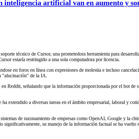
on inteligencia artificial van en aumento y s
l soporte técnico de Cursor, una prometedora herramienta para desarrolla
ursor estaría restringido a una sola computadora por licencia.
ndose en foros en línea con expresiones de molestia e incluso cancelaci
a "alucinación" de la IA.
en Reddit, señalando que la información proporcionada por el bot de so
a extendido a diversas tareas en el ámbito empresarial, laboral y cotid
s sistemas de razonamiento de empresas como OpenAI, Google y la chin
 significativamente, su manejo de la información factual se ha vuelto 