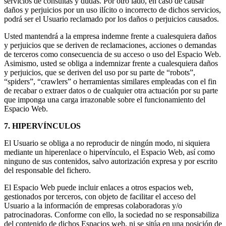
servicios de consultas y dudas. Por otro lado, en caso de causar
daños y perjuicios por un uso ilícito o incorrecto de dichos servicios,
podrá ser el Usuario reclamado por los daños o perjuicios causados.
Usted mantendrá a la empresa indemne frente a cualesquiera daños
y perjuicios que se deriven de reclamaciones, acciones o demandas
de terceros como consecuencia de su acceso o uso del Espacio Web.
Asimismo, usted se obliga a indemnizar frente a cualesquiera daños
y perjuicios, que se deriven del uso por su parte de “robots”,
“spiders”, “crawlers” o herramientas similares empleadas con el fin
de recabar o extraer datos o de cualquier otra actuación por su parte
que imponga una carga irrazonable sobre el funcionamiento del
Espacio Web.
7. HIPERVÍNCULOS
El Usuario se obliga a no reproducir de ningún modo, ni siquiera
mediante un hiperenlace o hipervínculo, el Espacio Web, así como
ninguno de sus contenidos, salvo autorización expresa y por escrito
del responsable del fichero.
El Espacio Web puede incluir enlaces a otros espacios web,
gestionados por terceros, con objeto de facilitar el acceso del
Usuario a la información de empresas colaboradoras y/o
patrocinadoras. Conforme con ello, la sociedad no se responsabiliza
del contenido de dichos Espacios web, ni se sitúa en una posición de