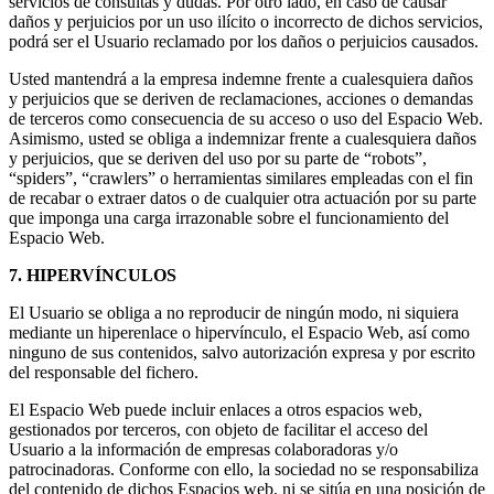
servicios de consultas y dudas. Por otro lado, en caso de causar
daños y perjuicios por un uso ilícito o incorrecto de dichos servicios,
podrá ser el Usuario reclamado por los daños o perjuicios causados.
Usted mantendrá a la empresa indemne frente a cualesquiera daños
y perjuicios que se deriven de reclamaciones, acciones o demandas
de terceros como consecuencia de su acceso o uso del Espacio Web.
Asimismo, usted se obliga a indemnizar frente a cualesquiera daños
y perjuicios, que se deriven del uso por su parte de “robots”,
“spiders”, “crawlers” o herramientas similares empleadas con el fin
de recabar o extraer datos o de cualquier otra actuación por su parte
que imponga una carga irrazonable sobre el funcionamiento del
Espacio Web.
7. HIPERVÍNCULOS
El Usuario se obliga a no reproducir de ningún modo, ni siquiera
mediante un hiperenlace o hipervínculo, el Espacio Web, así como
ninguno de sus contenidos, salvo autorización expresa y por escrito
del responsable del fichero.
El Espacio Web puede incluir enlaces a otros espacios web,
gestionados por terceros, con objeto de facilitar el acceso del
Usuario a la información de empresas colaboradoras y/o
patrocinadoras. Conforme con ello, la sociedad no se responsabiliza
del contenido de dichos Espacios web, ni se sitúa en una posición de