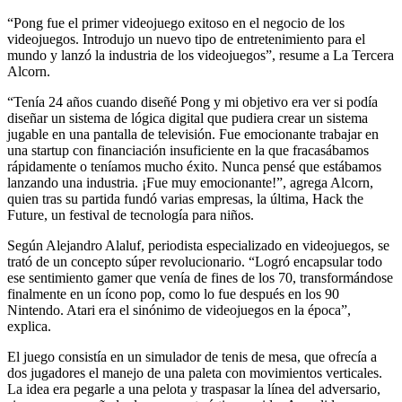
“Pong fue el primer videojuego exitoso en el negocio de los
videojuegos. Introdujo un nuevo tipo de entretenimiento para el
mundo y lanzó la industria de los videojuegos”, resume a La Tercera
Alcorn.
“Tenía 24 años cuando diseñé Pong y mi objetivo era ver si podía
diseñar un sistema de lógica digital que pudiera crear un sistema
jugable en una pantalla de televisión. Fue emocionante trabajar en
una startup con financiación insuficiente en la que fracasábamos
rápidamente o teníamos mucho éxito. Nunca pensé que estábamos
lanzando una industria. ¡Fue muy emocionante!”, agrega Alcorn,
quien tras su partida fundó varias empresas, la última, Hack the
Future, un festival de tecnología para niños.
Según Alejandro Alaluf, periodista especializado en videojuegos, se
trató de un concepto súper revolucionario. “Logró encapsular todo
ese sentimiento gamer que venía de fines de los 70, transformándose
finalmente en un ícono pop, como lo fue después en los 90
Nintendo. Atari era el sinónimo de videojuegos en la época”,
explica.
El juego consistía en un simulador de tenis de mesa, que ofrecía a
dos jugadores el manejo de una paleta con movimientos verticales.
La idea era pegarle a una pelota y traspasar la línea del adversario,