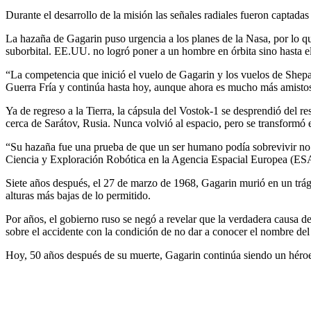
Durante el desarrollo de la misión las señales radiales fueron captad
La hazaña de Gagarin puso urgencia a los planes de la Nasa, por lo qu
suborbital. EE.UU. no logró poner a un hombre en órbita sino hasta e
“La competencia que inició el vuelo de Gagarin y los vuelos de Shepa
Guerra Fría y continúa hasta hoy, aunque ahora es mucho más amistos
Ya de regreso a la Tierra, la cápsula del Vostok-1 se desprendió del r
cerca de Sarátov, Rusia. Nunca volvió al espacio, pero se transformó
“Su hazaña fue una prueba de que un ser humano podía sobrevivir no s
Ciencia y Exploración Robótica en la Agencia Espacial Europea (ES
Siete años después, el 27 de marzo de 1968, Gagarin murió en un trág
alturas más bajas de lo permitido.
Por años, el gobierno ruso se negó a revelar que la verdadera causa 
sobre el accidente con la condición de no dar a conocer el nombre del p
Hoy, 50 años después de su muerte, Gagarin continúa siendo un héroe