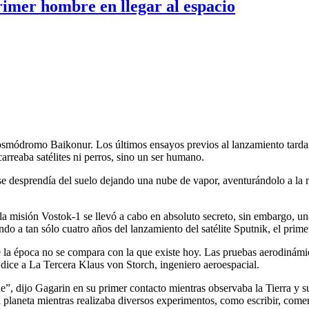
rimer hombre en llegar al espacio
osmódromo Baikonur. Los últimos ensayos previos al lanzamiento tardaro
carreaba satélites ni perros, sino un ser humano.
se desprendía del suelo dejando una nube de vapor, aventurándolo a la m
misión Vostok-1 se llevó a cabo en absoluto secreto, sin embargo, una v
 a tan sólo cuatro años del lanzamiento del satélite Sputnik, el primer
la época no se compara con la que existe hoy. Las pruebas aerodinámic
 dice a La Tercera Klaus von Storch, ingeniero aeroespacial.
ble”, dijo Gagarin en su primer contacto mientras observaba la Tierra y
 planeta mientras realizaba diversos experimentos, como escribir, comer