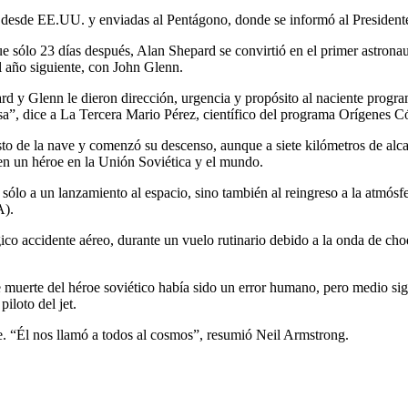
as desde EE.UU. y enviadas al Pentágono, donde se informó al President
e sólo 23 días después, Alan Shepard se convirtió en el primer astronau
l año siguiente, con John Glenn.
rd y Glenn le dieron dirección, urgencia y propósito al naciente progra
a”, dice a La Tercera Mario Pérez, científico del programa Orígenes C
esto de la nave y comenzó su descenso, aunque a siete kilómetros de alc
 en un héroe en la Unión Soviética y el mundo.
ólo a un lanzamiento al espacio, sino también al reingreso a la atmósfe
A).
ico accidente aéreo, durante un vuelo rutinario debido a la onda de cho
de muerte del héroe soviético había sido un error humano, pero medio s
iloto del jet.
. “Él nos llamó a todos al cosmos”, resumió Neil Armstrong.