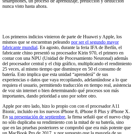
smartphones, un proceso de aprendizaje, predicción y deducción
nunca visto hasta ahora.
Los primeros indicios vinieron de parte de Huawei y Apple, los
mismos que se encuentran peleando
por ser el segundo mayor
fabricante mundial
. En agosto, durante la feria IFA de Berlín, el
fabricante chino presentó su procesador Kirin 970, el primero en
contar con una NPU (Unidad de Procesamiento Neuronal) además
del procesador central y el chip gráfico, multiplicando el rendimiento
25 veces, al mismo tiempo que disminuye en 50 el consumo de
batería. Esto implica que esta unidad “aprenderá” de sus
experiencias o datos que vaya recopilando, adelantándose a lo que
requiera el usuario, permitiendo traducción en tiempo real, asistencia
de voz sin internet o bien determinando qué procesos son más
importantes, dando prioridad a uno por sobre otro.
Apple por otro lado, hizo lo propio con con el procesador A11
Bionic, incluido en los nuevos iPhone 8, iPhone 8 Plus y iPhone X.
En
su presentación de septiembre
, la firma señaló que el nuevo chip
no sólo duplicaba su rendimiento con la mitad de su batería, sino
que en las pruebas posteriores se comprobó que era más potente que
un MacBook Pro de 2017, y por supuesto que la mayoría de su