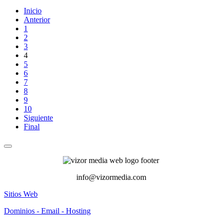
Inicio
Anterior
1
2
3
4
5
6
7
8
9
10
Siguiente
Final
info@vizormedia.com
Sitios Web
Dominios - Email - Hosting